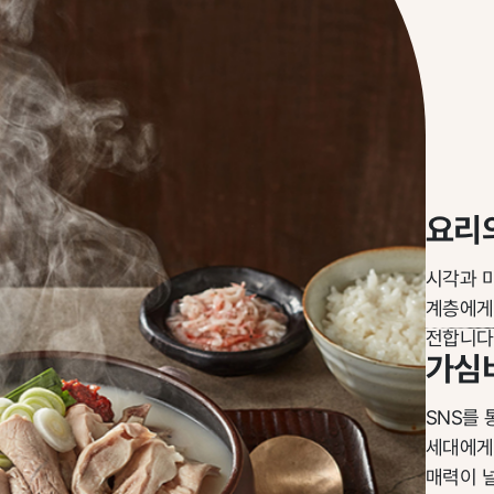
요리
시각과 
계층에게
전합니다
가심
SNS를
세대에게
매력이 