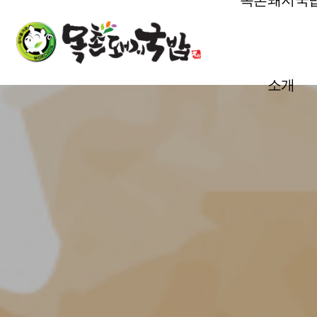
목촌돼지국
본문 바로가기
소개