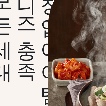
든세대
니즈충족
창업아이템