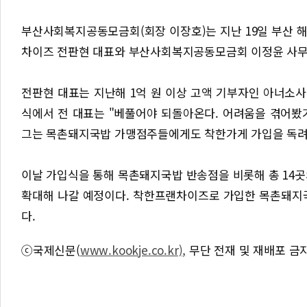
부산사회복지공동모금회(회장 이장호)는 지난 19일 부산 
차이즈 전판현 대표와 부산사회복지공동모금회 이정윤 사무
전판현 대표는 지난해 1억 원 이상 고액 기부자인 아너소
식에서 전 대표는 "베풀어야 되돌아온다. 어려움을 겪어봤기
그는 목촌돼지국밥 가맹점주들에게도 착한가게 가입을 독려
이날 가입식을 통해 목촌돼지국밥 반송점을 비롯해 총 14
확대해 나갈 예정이다. 착한프랜차이즈로 가입한 목촌돼지국
다.
ⓒ국제신문(
www.kookje.co.kr),
무단 전재 및 재배포 금