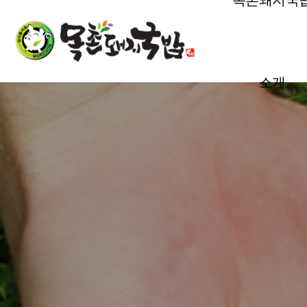
목촌돼지국
본문 바로가기
소개