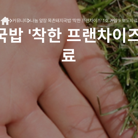
커뮤니티
나눔 앞장 목촌돼지국밥 '착한 프랜차이즈' 1호 가입 > 보도자료
밥 '착한 프랜차이즈'
료