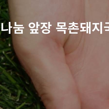
나눔 앞장 목촌돼지국